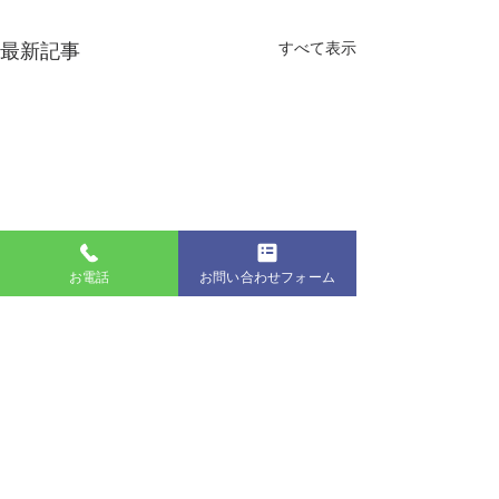
最新記事
すべて表示
お電話
お問い合わせフォーム
生協ニュース８月号
７月号 堺地区
（和・海）
コメント