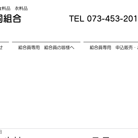
食料品 衣料品
同組合
TEL
073-453-20
せ
組合員専用 組合員の皆様へ
組合員専用 申込販売・
日