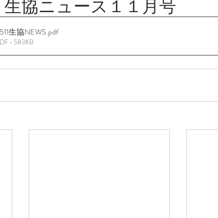
）生協ニュース１１月号
11生協NEWS
.pdf
 • 583KB