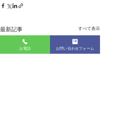
最新記事
すべて表示
お電話
お問い合わせフォーム
生協ニュース８月号
７月号 堺地区
（和・海）