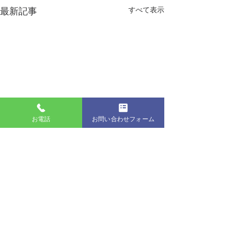
最新記事
すべて表示
お電話
お問い合わせフォーム
生協ニュース８月号
７月号 堺地区
（和・海）
コメント