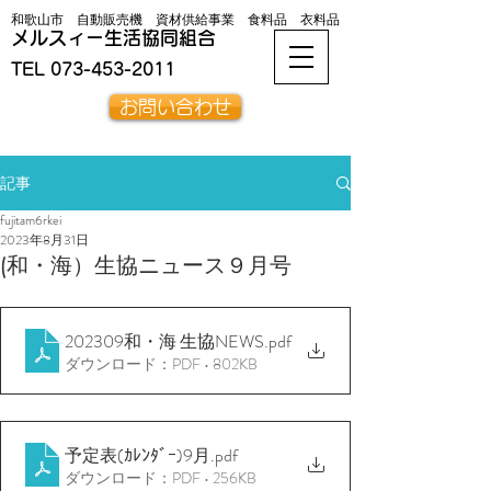
和歌山市 自動販売機 資材供給事業 食料品 衣料品
メルスィー生活協同組合
TEL
073-453-2011
お問い合わせ
記事
fujitam6rkei
2023年8月31日
(和・海）生協ニュース９月号
202309和・海 生協NEWS
.pdf
ダウンロード：PDF • 802KB
予定表(ｶﾚﾝﾀﾞｰ)9月
.pdf
ダウンロード：PDF • 256KB