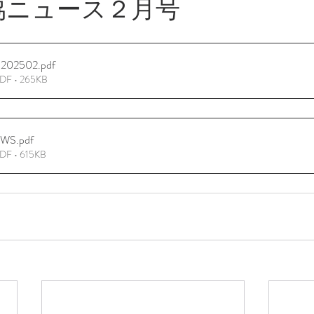
協ニュース２月号
202502
.pdf
• 265KB
EWS
.pdf
• 615KB