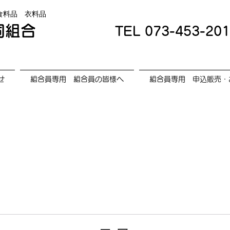
食料品 衣料品
同組合
TEL
073-453-20
せ
組合員専用 組合員の皆様へ
組合員専用 申込販売・